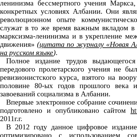
ленинизма бессмертного учения Маркса,
конкретных условиях Албании. Они явл
революционном опыте коммунистическ
служат в то же время важным вкладом в 
марксизма-ленинизма и в укрепление ме
движения»
(
цитата по журналу «Новая Ал
на русском языке
)
.
Полное издание трудов выдающегося
передового пролетарского учения не бы
ревизионистского курса, взятого на воо
половине 80-ых годов прошлого века и
завоеваний социализма в Албании.
Впервые электронное собрание сочинени
подготовлено и опубликовано сайтом
ht
2011г.г.
В 2012 году данное цифровое издание
оптимизировано с использованием со