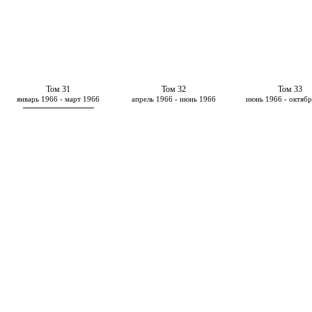
Том 31
Том 32
Том 33
январь 1966 - март 1966
апрель 1966 - июнь 1966
июнь 1966 - октяб